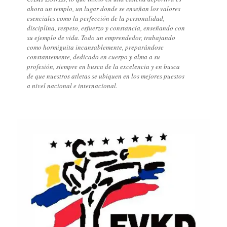
ahora un templo, un lugar donde se enseñan los valores
esenciales como la perfección de la personalidad,
disciplina, respeto, esfuerzo y constancia, enseñando con
su ejemplo de vida. Todo un emprendedor, trabajando
como hormiguita incansablemente, preparándose
constantemente, dedicado en cuerpo y alma a su
profesión, siempre en busca de la excelencia y en busca
de que nuestros atletas se ubiquen en los mejores puestos
a nivel nacional e internacional.