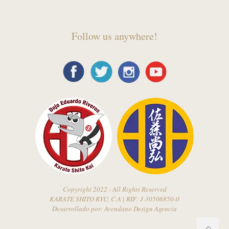
Follow us anywhere!
Copyright 2022 - All Rights Reserved
KARATE SHITO RYU, C.A | RIF: J-30506850-0
Desarrollado por:
Avendano Design Agencia