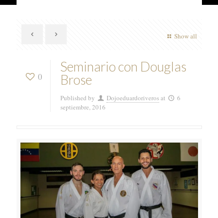
Show all
Seminario con Douglas
0
Brose
Published by
Dojoeduardoriveros
at
6
septiembre, 2016